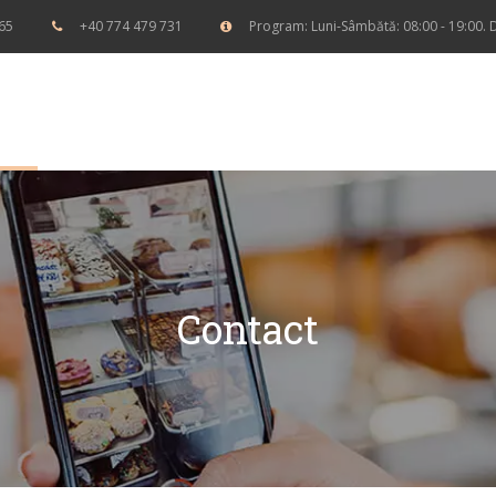
65
+40 774 479 731
Program: Luni-Sâmbătă: 08:00 - 19:00. D
E
Contact