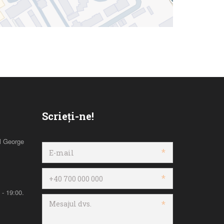
Scrieți-ne!
l George
*
*
- 19:00.
*