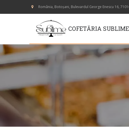
România
,
Botoșani
,
Bulevardul George Enescu 16
,
7101
COFETĂRIA SUBLIM