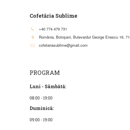
Cofetăria Sublime
+40 774 479 731
România
,
Botoșani
,
Bulevardul George Enescu 16
,
71
cofetariasublime@gmail.com
PROGRAM
Luni - Sâmbătă:
08:00 - 19:00
Duminică:
09:00 - 19:00