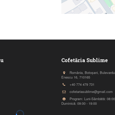
iu
Cofetăria Sublime
România
,
Botoșani
,
Bulevardu
Enescu 16
,
710165
+40 774 479 731
cofetariasublime@gmail.com
Program: Luni-Sâmbătă: 08:00 
Duminică: 09:00 - 19:00